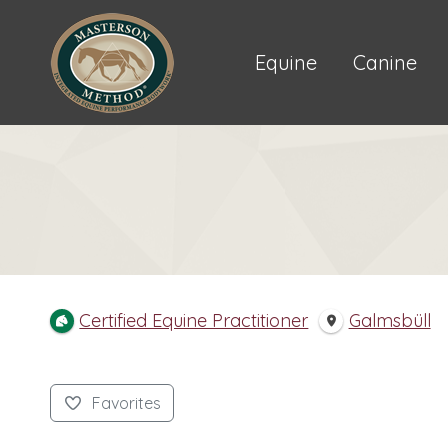
Equine
Canine
Certified Equine Practitioner
Galmsbüll
Favorites