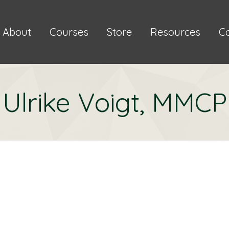
About
Courses
Store
Resources
C
Ulrike Voigt, MMCP