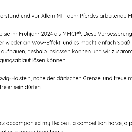
ederstand und vor Allem MIT dem Pferdes arbeitende 
e sie im Frühjahr 2024 als MMCP®. Diese Verbesserung
er wieder ein Wow-Effekt, und es macht einfach Spaß u
 aufbauen, deshalb loslassen können und wir zusam
ungsablauf lösen können.
g-Holstein, nahe der dänischen Grenze, und freue mic
reier sein dürfen.
s accompanied my life: be it a competition horse, a pon
foal or a mercy bred horse.