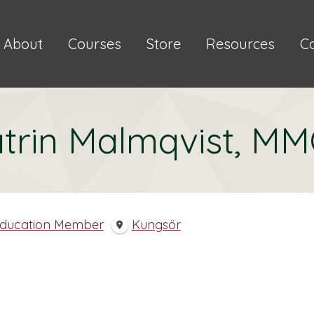
About
Courses
Store
Resources
C
trin Malmqvist, M
Education Member
Kungsör