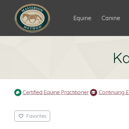
Equine
Canine
Ka
Certified Equine Practitioner
Continuing 
Favorites