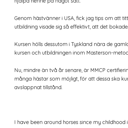
hjälpa henne på något sätt.
Genom hästvänner i USA, fick jag tips om att ti
utbildning visade sig så effektivt, att det bokad
Kursen hölls dessutom i Tyskland nära de gam
kursen och utbildningen inom Masterson-metode
Nu, mindre än två år senare, är MMCP certifieri
många hästar som möjligt, för att dessa ska ku
avslappnat tillstånd.
I have been around horses since my childhood 