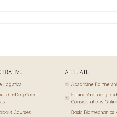
STRATIVE
AFFILIATE
 Logistics
Absorbine Partnersh
ced 5-Day Course
Equine Anatomy and
ics
Considerations Onlin
about Courses
Basic Biomechanics 