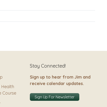
Stay Connected!
ip
Sign up to hear from Jim and
receive calendar updates.
 Health
e Course
Sign Up For Newsletter
–