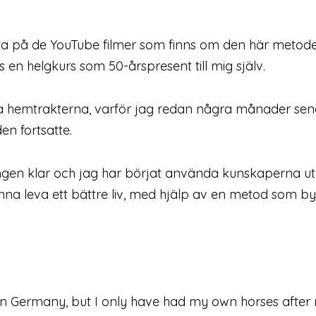
tta på de YouTube filmer som finns om den här metoden.
es en helgkurs som 50-årspresent till mig själv.
la hemtrakterna, varför jag redan några månader s
n fortsatte.
ngen klar och jag har börjat använda kunskaperna ute 
nna leva ett bättre liv, med hjälp av en metod som 
in Germany, but I only have had my own horses after