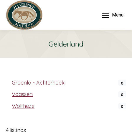
Menu
Gelderland
Groenlo - Achterhoek
0
Vaassen
0
Wolfheze
0
4 listings